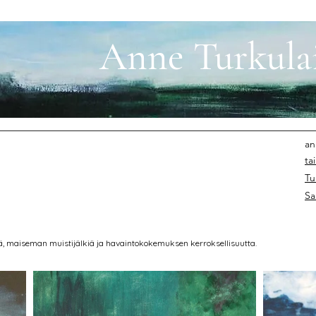
Anne Turkula
an
ta
Tu
Sa
öitä, maiseman muistijälkiä ja havaintokokemuksen kerroksellisuutta.