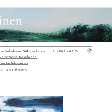
inen
ne.turkulainen74@gmail.com
+ 35840 5649635
iko.art/anne-turkulainen
run taidelainaamo
lon taidelainaamo