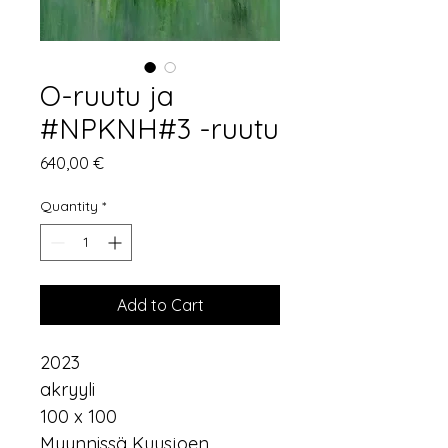
O-ruutu ja
#NPKNH#3 -ruutu
Price
640,00 €
Quantity
*
Add to Cart
2023
akryyli
100 x 100
Myynnissä Kuusjoen 