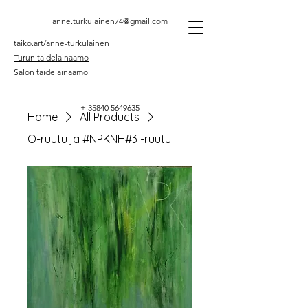
Anne Turkulainen
anne.turkulainen74@gmail.com
taiko.art/anne-turkulainen
Turun taidelainaamo
Salon taidelainaamo
+
35840 5649635
Home
All Products
O-ruutu ja #NPKNH#3 -ruutu